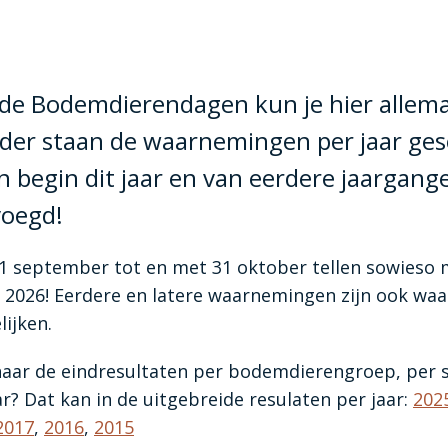
 de Bodemdierendagen kun je hier allema
nder staan de waarnemingen per jaar ges
begin dit jaar en van eerdere jaargan
voegd!
1 september tot en met 31 oktober tellen sowieso 
2026! Eerdere en latere waarnemingen zijn ook waa
ijken.
 naar de eindresultaten per bodemdierengroep, per 
Invoeren
r? Dat kan in de uitgebreide resulaten per jaar:
202
2017
,
2016
,
2015