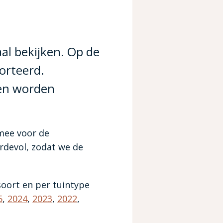
al bekijken. Op de
orteerd.
gen worden
mee voor de
rdevol, zodat we de
soort en per tuintype
5
,
2024
,
2023
,
2022
,