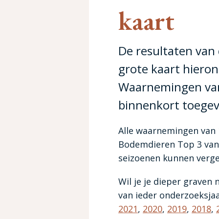
kaart
De resultaten van
grote kaart hiero
Waarnemingen van 
binnenkort toege
Alle waarnemingen van 
Bodemdieren Top 3 van 
seizoenen kunnen vergel
Wil je je dieper graven
van ieder onderzoeksjaa
2021
,
2020
,
2019
,
2018
,